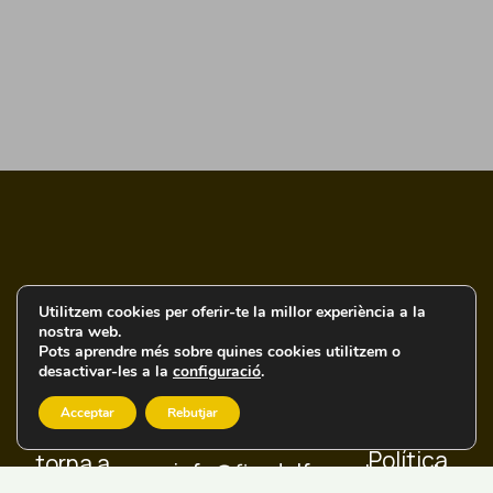
Utilitzem cookies per oferir-te la millor experiència a la
nostra web.
Informació
Enllaços
Legal
Pots aprendre més sobre quines cookies utilitzem o
desactivar-les a la
configuració
.
de
ràpids
Avís
Contacte
Ajuntament
Legal
Acceptar
Rebutjar
Lladó
Lladó
de Lladó
Política
torna a
info@firadelformatge.cat
ACREFA